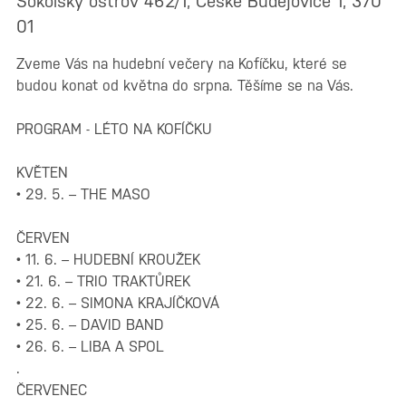
Sokolský ostrov 462/1, České Budějovice 1, 370
01
Zveme Vás na hudební večery na Kofíčku, které se
budou konat od května do srpna. Těšíme se na Vás.
PROGRAM - LÉTO NA KOFÍČKU
KVĚTEN
• 29. 5. – THE MASO
ČERVEN
• 11. 6. – HUDEBNÍ KROUŽEK
• 21. 6. – TRIO TRAKTŮREK
• 22. 6. – SIMONA KRAJÍČKOVÁ
• 25. 6. – DAVID BAND
• 26. 6. – LIBA A SPOL
.
ČERVENEC