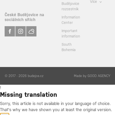
Více
Budějovice
rozcestník
České Budějovice na
Information
sociálních sítích
Center
Important
information
South
Bohemia
© 2017 - 2026 budejce.cz
Made by
GOOD AGENCY
!
Missing translation
Sorry, this article is not available in your language of choice.
That's why we have shown you at least the original version.