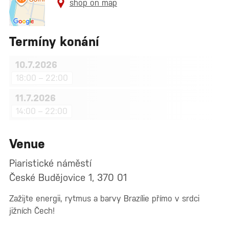
shop on map
Termíny konání
10.7.2026
18:00 – 22:00
11.7.2026
14:00 – 22:00
Venue
Piaristické náměstí
České Budějovice 1, 370 01
Zažijte energii, rytmus a barvy Brazílie přímo v srdci
jižních Čech!