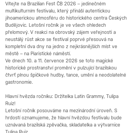
Vítejte na Brazilian Fest ČB 2026 – jedinečném
multikulturním festivalu, který přináší autentickou
jihoamerickou atmosféru do historického centra Českých
Budějovic. Letošní ročník je ve všech ohledech
přelomový. V reakci na obrovský zájem veřejnosti a
neustálý růst akce se festival poprvé přesouvá na
kompletní dva dny na jedno z nejkrásnějších míst ve
městě – na Piaristické náměstí.
Ve dnech 10. a 11. července 2026 se toto magické
historické prostranství promění v pulzující brazilskou
čtvrť plnou špičkové hudby, tance, umění a neodolatelné
gastronomie.
Hlavní hvězda ročníku: Držitelka Latin Grammy, Tulipa
Ruiz!
Letošní ročník posouváme na mezinárodní úroveň. S
hrdostí oznamujeme, že hlavní hvězdou festivalu bude
uznávaná brazilská zpěvačka, skladatelka a výtvarnice
Tulipa Ruiz.