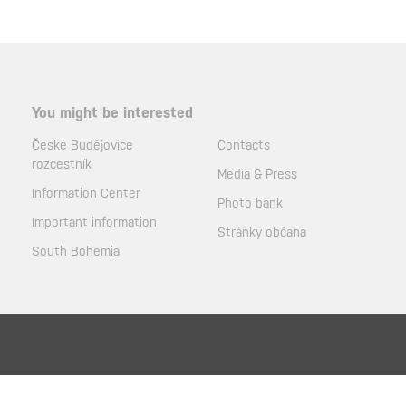
You might be interested
České Budějovice
Contacts
rozcestník
Media & Press
Information Center
Photo bank
Important information
Stránky občana
South Bohemia