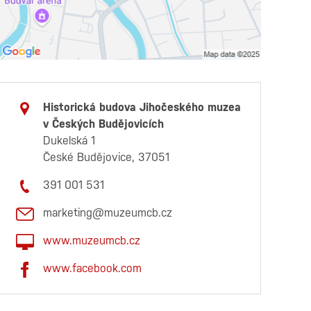
Historická budova Jihočeského muzea
v Českých Budějovicích
Dukelská 1
České Budějovice, 37051
391 001 531
marketing@muzeumcb.cz
www.muzeumcb.cz
www.facebook.com