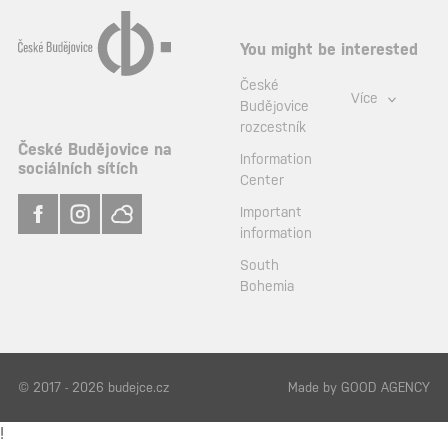
You might be interested
České
Více
Budějovice
rozcestník
České Budějovice na
Information
sociálních sítích
Center
Important
information
South
Bohemia
© 2017 - 2026 budejce.cz
Made by
GOOD AGENCY
!