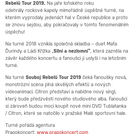
Rebelů Tour 2019.
Na jaře loňského roku
odehrály rockové kapely mimořádně úspěšné turné, na
kterém vyprodaly jedenáct hal v České republice a proto
se znovu sejdou, aby pokračovaly v tomto fenomenálním
úspěchu!
Na turné 2018 vznikla společná skladba – duet Maťa
Ďurindy a Ládi Křížka „
Silní a nezlomní“
, která zazněla na
závěr každého koncertu a fanoušci ji uslyší i na letošním
turné.
Na turné
Souboj Rebelů Tour 2019
čeká fanoušky nová,
monstrózní scéna plná skvělých efektů a nových
videoanimací. Citron představí a nabídne nový singl,
který bude předzvěstí nového studiového alba. Fanoušci
si zároveň budou moci koupit nové mini DVD Tublatanka
/ Citron, které se natočilo v pražské Malé sportovní hale.
Turné pořádá agentura
Pragokoncert:
www.pragokoncert.com