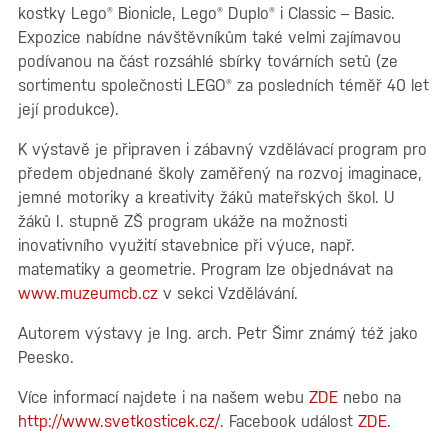
kostky Lego® Bionicle, Lego® Duplo® i Classic – Basic.
Expozice nabídne návštěvníkům také velmi zajímavou
podívanou na část rozsáhlé sbírky továrních setů (ze
sortimentu společnosti LEGO® za posledních téměř 40 let
její produkce).
K výstavě je připraven i zábavný vzdělávací program pro
předem objednané školy zaměřený na rozvoj imaginace,
jemné motoriky a kreativity žáků mateřských škol. U
žáků I. stupně ZŠ program ukáže na možnosti
inovativního využití stavebnice při výuce, např.
matematiky a geometrie. Program lze objednávat na
www.muzeumcb.cz
v sekci Vzdělávání.
Autorem výstavy je Ing. arch. Petr Šimr známý též jako
Peesko.
Více informací najdete i na našem webu
ZDE
nebo na
http://www.svetkosticek.cz/
. Facebook událost
ZDE
.