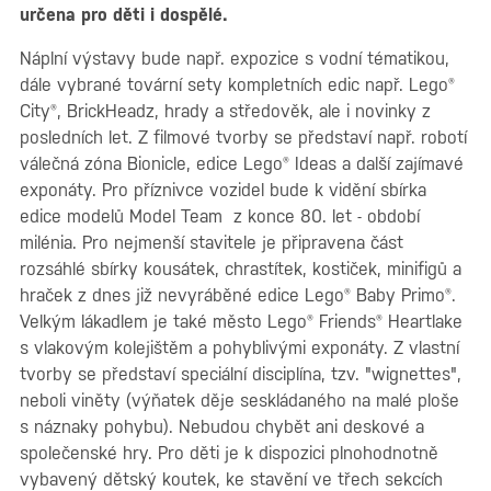
určena pro děti i dospělé.
Náplní výstavy bude např. expozice s vodní tématikou,
dále vybrané tovární sety kompletních edic např. Lego®
City®, BrickHeadz, hrady a středověk, ale i novinky z
posledních let. Z filmové tvorby se představí např. robotí
válečná zóna Bionicle, edice Lego® Ideas a další zajímavé
exponáty. Pro příznivce vozidel bude k vidění sbírka
edice modelů Model Team z konce 80. let - období
milénia. Pro nejmenší stavitele je připravena část
rozsáhlé sbírky kousátek, chrastítek, kostiček, minifigů a
hraček z dnes již nevyráběné edice Lego® Baby Primo®.
Velkým lákadlem je také město Lego® Friends® Heartlake
s vlakovým kolejištěm a pohyblivými exponáty. Z vlastní
tvorby se představí speciální disciplína, tzv. "wignettes",
neboli viněty (výňatek děje seskládaného na malé ploše
s náznaky pohybu). Nebudou chybět ani deskové a
společenské hry. Pro děti je k dispozici plnohodnotně
vybavený dětský koutek, ke stavění ve třech sekcích