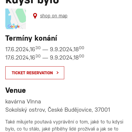
shop on map
Termíny konání
30
00
17.6.2024,16
— 9.9.2024,18
30
00
17.6.2024,16
— 9.9.2024,18
TICKET RESERVATION
Venue
kavárna Vlnna
Sokolský ostrov, České Budějovice, 37001
Také milujete poutavá vyprávění o tom, jaké to tu kdysi
bylo, co tu stálo, jaké příběhy lidé prožívali a jak se to