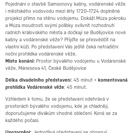
Pojednání o stavbě Samsonovy kašny, vodárenské věže
i městského vodovodu mezi léty 1720–1724 doplněné
projekcí přímo na stěnu vodojemu. Dokáží Múza pokroku
a Múza moudrosti svými polibky ovlivnit rozhodnutí
radních královského města a dočkají se Budějovice nové
kašny a vodárenské věže? Přijďte se přesvědčit na
vlastní kůži. Po představení Vás ještě čeká netradiční
noční prohlídka vodárenské věže.
Místo konání:
Prostor bývalého vodojemu u Vodárenské
věže, Mánesova 41, České Budějovice
Délka divadelního představen
í: 45 minut +
komentovaná
prohlídka Vodárenské věže
: 45 minut.
Vzhledem k tomu, že se představení odehrává v
prostorách bývalého vodojemu, kde je chladněji,
doporučujeme divákům vhodné oblečení. Koná se za
každého počasí.
Upozornění:
Jednotlivá představení se obsazují