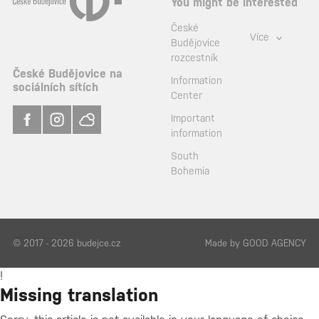
You might be interested
České
Více
Budějovice
rozcestník
České Budějovice na
Information
sociálních sítích
Center
Important
information
South
Bohemia
© 2017 - 2026 budejce.cz
Made by
GOOD AGENCY
!
Missing translation