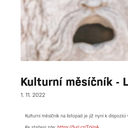
Kulturní měsíčník -
1. 11. 2022
Kulturní měsíčník na listopad je již nyní k dispozic
Ke stažení zde:
https://1url.cz/TrVqA