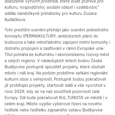
dokážeme vytvořit prostředí, které bude příznivé pro
kulturu, hospodářství, sociální oblast i vzdělávání
,”
sdělila náměstkyně primátorky pro kulturu Zuzana
Kudláčková.
Toto prestižní ocenění přichází jako ocenění jedinečného
konceptu (PERMA)KULTURY, ambiciózních plánů do
budoucna a také mimořádného zapojení místní komunity i
dobrého propojení a zasíťování v rámci Evropské unie.
Titul pomáhá ke kulturnímu i ekonomickému rozvoji měst
a celých regionů. V následujících letech budou České
Budějovice postupně spouštět projekty, které obohatí
město i náš kraj. Na podzim proběhne setkání regionální
kulturní obce s veřejností. Postupně budou pokračovat
již probíhající projekty, startovat další a vše vyvrcholí v
roce 2028, kdy se na nás soustředí pozornost celé
Evropy. Dál bude pokračovat KUL.TURISTA ve městě i v
celém kraji. Město vypíše výběrové řízení na nového
ředitele nebo ředitelku zapsaného ústavu Budějovice