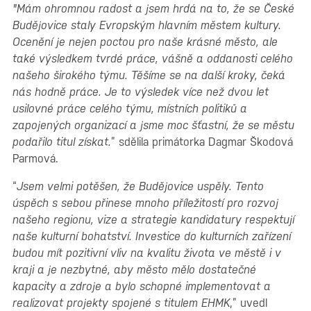
"Mám ohromnou radost a jsem hrdá na to, že se České
Budějovice staly Evropským hlavním městem kultury.
Ocenění je nejen poctou pro naše krásné město, ale
také výsledkem tvrdé práce, vášně a oddanosti celého
našeho širokého týmu. Těšíme se na další kroky, čeká
nás hodně práce. Je to výsledek více než dvou let
usilovné práce celého týmu, místních politiků a
zapojených organizací a jsme moc šťastní, že se městu
podařilo titul získat.
” sdělila primátorka Dagmar Škodová
Parmová.
“
Jsem velmi potěšen, že Budějovice uspěly. Tento
úspěch s sebou přinese mnoho příležitostí pro rozvoj
našeho regionu, vize a strategie kandidatury respektují
naše kulturní bohatství. Investice do kulturních zařízení
budou mít pozitivní vliv na kvalitu života ve městě i v
kraji a je nezbytné, aby město mělo dostatečné
kapacity a zdroje a bylo schopné implementovat a
realizovat projekty spojené s titulem EHMK
,” uvedl