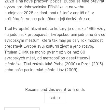
2028 a na nové pracovní pozice. Budou se také otevírat
výzvy pro dobrovolníky. Přihláška je na webu
budejovice2028.cz dostupná už teď v angličtině, v
průběhu července pak přibude její český překlad.
Titul Evropské hlavní město kultury je od roku 1985 vždy
na jeden rok propůjčován Evropskou unií jednomu či více
evropským městům, která tak mají po celý rok možnost
představit Evropě svůj kulturní život a jeho rozvoj.
Titulem EHMK se mohlo pyšnit už více než 60
evropských měst, od metropolí po desetitisícová
městečka. Titul získala také Praha (2000) a Plzeň (2015)
nebo naše partnerské město Linz (2009).
Recommend this event to friends
SDÍLET