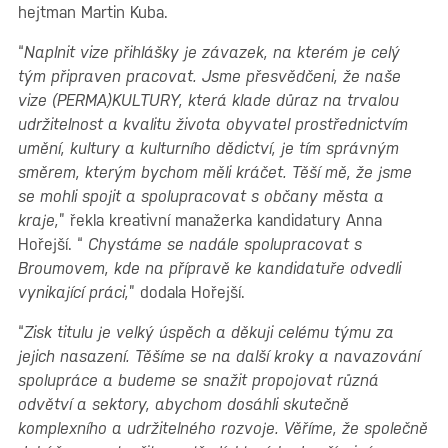
hejtman Martin Kuba.
“
Naplnit vize přihlášky je závazek, na kterém je celý
tým připraven pracovat. Jsme přesvědčeni, že naše
vize (PERMA)KULTURY, která klade důraz na trvalou
udržitelnost a kvalitu života obyvatel prostřednictvím
umění, kultury a kulturního dědictví, je tím správným
směrem, kterým bychom měli kráčet. Těší mě, že jsme
se mohli spojit a spolupracovat s občany města a
kraje,
” řekla kreativní manažerka kandidatury Anna
Hořejší. “
Chystáme se nadále spolupracovat s
Broumovem, kde na přípravě ke kandidatuře odvedli
vynikající práci,
” dodala Hořejší.
“
Zisk titulu je velký úspěch a děkuji celému týmu za
jejich nasazení. Těšíme se na další kroky a navazování
spolupráce a budeme se snažit propojovat různá
odvětví a sektory, abychom dosáhli skutečně
komplexního a udržitelného rozvoje. Věříme, že společně