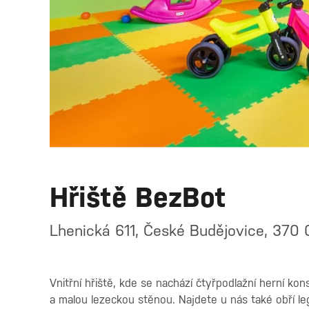
Hřiště BezBot
Lhenická 611, České Budějovice, 370 
Vnitřní hřiště, kde se nachází čtyřpodlažní herní k
a malou lezeckou stěnou. Najdete u nás také obří lego