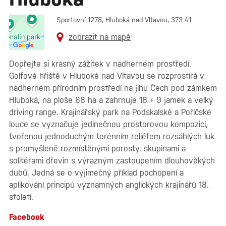
Sportovní 1278, Hluboká nad Vltavou, 373 41
zobrazit na mapě
Dopřejte si krásný zážitek v nádherném prostředí.
Golfové hřiště v Hluboké nad Vltavou se rozprostírá v
nádherném přírodním prostředí na jihu Čech pod zámkem
Hluboká, na ploše 68 ha a zahrnuje 18 + 9 jamek a velký
driving range. Krajinářský park na Podskalské a Poříčské
louce se vyznačuje jedinečnou prostorovou kompozicí,
tvořenou jednoduchým terénním reliéfem rozsáhlých luk
s promyšleně rozmístěnými porosty, skupinami a
solitérami dřevin s výrazným zastoupením dlouhověkých
dubů. Jedná se o výjimečný příklad pochopení a
aplikování principů významných anglických krajinářů 18.
století.
Facebook