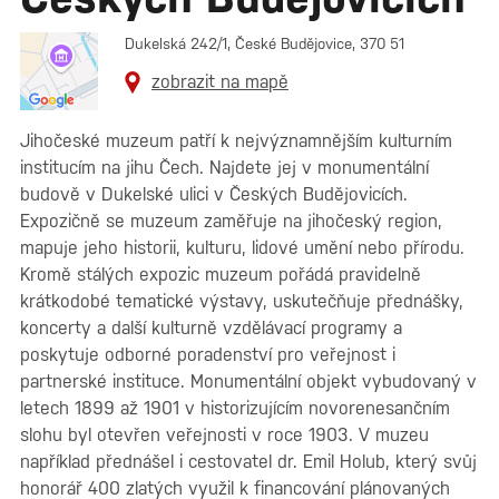
Dukelská 242/1, České Budějovice, 370 51
zobrazit na mapě
Jihočeské muzeum patří k nejvýznamnějším kulturním
institucím na jihu Čech. Najdete jej v monumentální
budově v Dukelské ulici v Českých Budějovicích.
Expozičně se muzeum zaměřuje na jihočeský region,
mapuje jeho historii, kulturu, lidové umění nebo přírodu.
Kromě stálých expozic muzeum pořádá pravidelně
krátkodobé tematické výstavy, uskutečňuje přednášky,
koncerty a další kulturně vzdělávací programy a
poskytuje odborné poradenství pro veřejnost i
partnerské instituce. Monumentální objekt vybudovaný v
letech 1899 až 1901 v historizujícím novorenesančním
slohu byl otevřen veřejnosti v roce 1903. V muzeu
například přednášel i cestovatel dr. Emil Holub, který svůj
honorář 400 zlatých využil k financování plánovaných