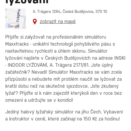
A. Trägera 1264, České Budějovice, 370 10
zobrazit na mapě
Přijdťe si zalyžovat na profesionálním simulátoru
Maxxtracks - unikátní technologii pohyblivého pásu s
nastavitelnou rychlostí a úhlem sklonu. Simulátor
lyžování najdete v Českých Budějovicích na adrese INSKI
- INDOOR LYŽOVÁNÍ, A. Trägera 2171/81. Jste úplný
začátečník? Nevadí! Simulátor Maxxtracks se vám zcela
přizpůsobí a nebudete mít problém naučit se lyžovat za
kratší dobu než na skutečné sjezdovce. Jste zkušený
lyžař? Přijďte si k nám zajezdit kterýkoli den v roce bez
omezení a udržujte se v kondici!
Jediný halový lyžařský simulátor na jihu Čech. Vybavení
a instruktor v ceně, které začínají na 150 Kč za hodinu!