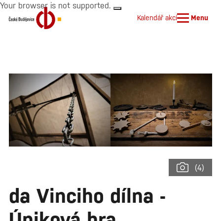
Your browser is not supported.
Kalendář akcí
Menu
(4)
da Vinciho dílna -
Úniková hra