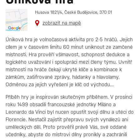
Husova 1821/4, České Budějovice, 370 01
zobrazit na mapě
Úniková hra je volnočasová aktivita pro 2-5 hráčů. Jejich
cílem je v časovém limitu 60 minut uniknout ze zamčené
místnosti. Hra prověří všímavost, schopnost dedukce a
logického uvažování i spolupráci mezi členy týmu. Uvnitř
místnosti na hráče čekají ukryté klíče a kombinace k
zámkům, zašifrované zprávy, hádanky a hlavolamy.
Odměnou za jejich vyřešení je klíč od východu...
Příběh hry je inspirován skutečným příběhem. V prosinci
roku 1499 obsadili francouzské jednotky Miláno a
Leonardo da Vinci byl nucen opustit svoji dílnu a utéci do
Florencie. Nestačil zajistit přepravu svých vynálezů ani
uměleckých děl. Proto prověřil právě Vás, své oddané
učedníky, abyste do mistrovi dílny pronikly a zachránili