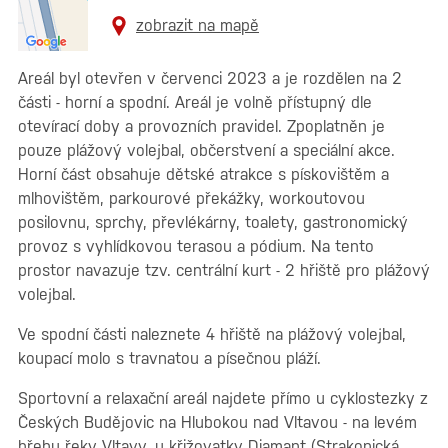
zobrazit na mapě
Areál byl otevřen v červenci 2023 a je rozdělen na 2
části - horní a spodní. Areál je volně přístupný dle
otevírací doby a provozních pravidel. Zpoplatněn je
pouze plážový volejbal, občerstvení a speciální akce.
Horní část obsahuje dětské atrakce s pískovištěm a
mlhovištěm, parkourové překážky, workoutovou
posilovnu, sprchy, převlékárny, toalety, gastronomický
provoz s vyhlídkovou terasou a pódium. Na tento
prostor navazuje tzv. centrální kurt - 2 hřiště pro plážový
volejbal.
Ve spodní části naleznete 4 hřiště na plážový volejbal,
koupací molo s travnatou a písečnou pláží.
Sportovní a relaxační areál najdete přímo u cyklostezky z
Českých Budějovic na Hlubokou nad Vltavou - na levém
břehu řeky Vltavy, u křižovatky Diamant (Strakonická