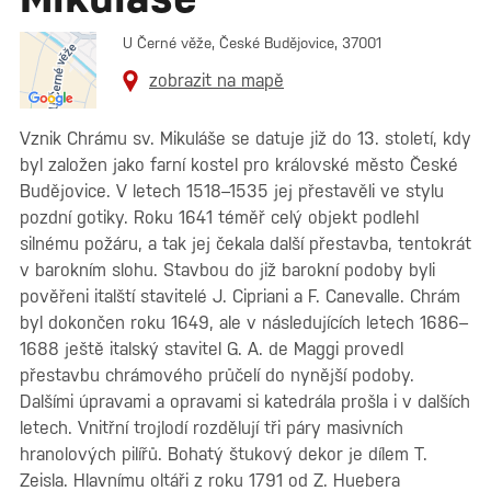
U Černé věže, České Budějovice, 37001
zobrazit na mapě
Vznik Chrámu sv. Mikuláše se datuje již do 13. století, kdy
byl založen jako farní kostel pro královské město České
Budějovice. V letech 1518–1535 jej přestavěli ve stylu
pozdní gotiky. Roku 1641 téměř celý objekt podlehl
silnému požáru, a tak jej čekala další přestavba, tentokrát
v barokním slohu. Stavbou do již barokní podoby byli
pověřeni italští stavitelé J. Cipriani a F. Canevalle. Chrám
byl dokončen roku 1649, ale v následujících letech 1686–
1688 ještě italský stavitel G. A. de Maggi provedl
přestavbu chrámového průčelí do nynější podoby.
Dalšími úpravami a opravami si katedrála prošla i v dalších
letech. Vnitřní trojlodí rozdělují tři páry masivních
hranolových pilířů. Bohatý štukový dekor je dílem T.
Zeisla. Hlavnímu oltáři z roku 1791 od Z. Huebera