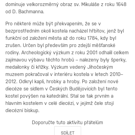
dominuje velkorozměrný obraz sv. Mikuláše z roku 1648
od D. Bachmanna.
Pro některé může být překvapením, že se v
bezprostředním okolí kostela nacházel hřbitov, jenž byl
funkční od založení města až do roku 1784, kdy byl
zrušen. Určen byl především pro zdejší měšťanské
rodiny. Archeologický výzkum z roku 2001 odhalil celkem
zajímavou výbavu těchto hrobů – nalezeny byly šperky,
medailonky či křížky. Výzkum vedený Jihočeským
muzeem pokračoval v interiéru kostela v letech 2010–
2012. Odkryl kapli, hrobky a hroby. Po založení nové
diecéze se sídlem v Českých Budějovicích byl tento
kostel povýšen na katedrální. Stal se tak prvním a
hlavním kostelem v celé diecézi, v jejímž čele stojí
diecézní biskup.
Doporučte tuto aktivitu přátelům
SDÍLET