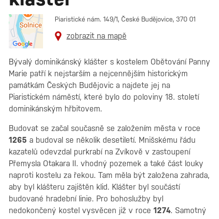
Piaristické nám. 149/1, České Budějovice, 370 01
zobrazit na mapě
Bývalý dominikánský klášter s kostelem Obětování Panny
Marie patří k nejstarším a nejcennějším historickým
památkám Českých Budějovic a najdete jej na
Piaristickém náměstí, které bylo do poloviny 18. století
dominikánským hřbitovem.
Budovat se začal současně se založením města v roce
1265
a budoval se několik desetiletí. Mnišskému řádu
kazatelů odevzdal purkrabí na Zvíkově v zastoupení
Přemysla Otakara II. vhodný pozemek a také část louky
naproti kostelu za řekou. Tam měla být založena zahrada,
aby byl klášteru zajištěn klid. Klášter byl součástí
budované hradební linie. Pro bohoslužby byl
nedokončený kostel vysvěcen již v roce
1274
. Samotný