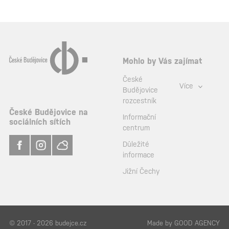
Mohlo by Vás zajímat
České
Více
Budějovice
rozcestník
České Budějovice na
Informační
sociálních sítích
centrum
Důležité
informace
Jižní Čechy
© 2017 - 2026 budejce.cz
Made by
GOOD AGENCY