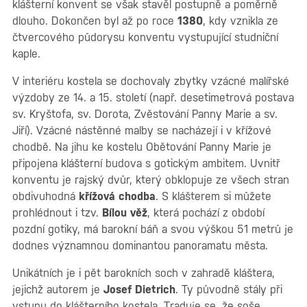
klášterní konvent se však stavěl postupně a poměrně
dlouho. Dokončen byl až po roce
1380
, kdy vznikla ze
čtvercového půdorysu konventu vystupující studniční
kaple.
V interiéru kostela se dochovaly zbytky vzácné malířské
výzdoby ze 14. a 15. století (např. desetimetrová postava
sv. Kryštofa, sv. Dorota, Zvěstování Panny Marie a sv.
Jiří). Vzácné nástěnné malby se nacházejí i v křížové
chodbě. Na jihu ke kostelu Obětování Panny Marie je
připojena klášterní budova s gotickým ambitem. Uvnitř
konventu je rajský dvůr, který obklopuje ze všech stran
obdivuhodná
křížová chodba
. S klášterem si můžete
prohlédnout i tzv.
Bílou věž
, která pochází z období
pozdní gotiky, má barokní báň a svou výškou 51 metrů je
dodnes významnou dominantou panoramatu města.
Unikátních je i pět barokních soch v zahradě kláštera,
jejichž autorem je
Josef Dietrich
. Ty původně stály při
vstupu do klášterního kostela. Traduje se, že soše