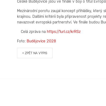
České Budějovice jsou ve finále v boji o titul Evro
Mezinárodní porotu zaujal koncept přihlášky, který sk
krajinou. Dalšími kritérii byla připravenost projekty
navazovat evropská partnerství. Ve finále budou B
Celá zpráva na
https://1url.cz/krRSz
Foto:
Budějovice 2028
< ZPĚT NA VÝPIS