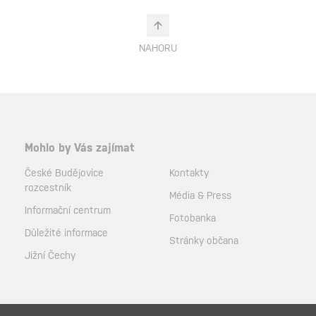
NAHORU
Mohlo by Vás zajímat
České Budějovice
Kontakty
rozcestník
Média & Press
Informační centrum
Fotobanka
Důležité informace
Stránky občana
Jižní Čechy