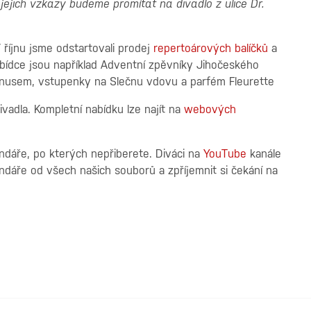
 jejich vzkazy budeme promítat na divadlo z ulice Dr.
 říjnu jsme odstartovali prodej
repertoárových balíčků
a
abídce jsou například Adventní zpěvníky Jihočeského
bonusem, vstupenky na Slečnu vdovu a parfém Fleurette
adla. Kompletní nabídku lze najít na
webových
ndáře, po kterých nepřiberete. Diváci na
YouTube
kanále
dáře od všech našich souborů a zpříjemnit si čekání na