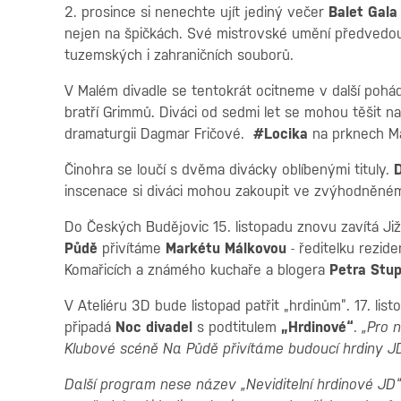
2. prosince si nenechte ujít jediný večer
Balet Gal
nejen na špičkách. Své mistrovské umění předvedou t
tuzemských i zahraničních souborů.
V Malém divadle se tentokrát ocitneme v další poh
bratří Grimmů. Diváci od sedmi let se mohou těšit na
dramaturgii Dagmar Fričové.
#Locika
na prknech Ma
Činohra se loučí s dvěma divácky oblíbenými tituly.
D
inscenace si diváci mohou zakoupit ve zvýhodněné
Do Českých Budějovic 15. listopadu znovu zavítá Ji
Půdě
přivítáme
Markétu Málkovou
- ředitelku rezi
Komařicích a známého kuchaře a blogera
Petra Stu
V Ateliéru 3D bude listopad patřit „hrdinům”. 17. list
připadá
Noc divadel
s podtitulem
„Hrdinové“
.
„Pro 
Klubové scéně Na Půdě přivítáme budoucí hrdiny J
Další program nese název „Neviditelní hrdinové JD“