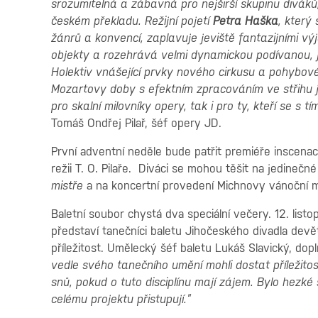
srozumitelná a zábavná pro nejširší skupinu diváků
českém překladu. Režijní pojetí
Petra Haška
, který
žánrů a konvencí, zaplavuje jeviště fantazijními v
objekty a rozehrává velmi dynamickou podívanou, j
Holektiv vnášející prvky nového cirkusu a pohybovéh
Mozartovy doby s efektním zpracováním ve střihu j
pro skalní milovníky opery, tak i pro ty, kteří se s 
Tomáš Ondřej Pilař, šéf opery JD.
První adventní neděle bude patřit premiéře inscena
režii T. O. Pilaře. Diváci se mohou těšit na jedineč
mistře
a na koncertní provedení Michnovy vánoční 
Baletní soubor chystá dva speciální večery. 12. lis
představí tanečníci baletu Jihočeského divadla devě
příležitost. Umělecký šéf baletu Lukáš Slavický, dopl
vedle svého tanečního umění mohli dostat příležito
snů, pokud o tuto disciplínu mají zájem. Bylo hezké
celému projektu přistupují.”