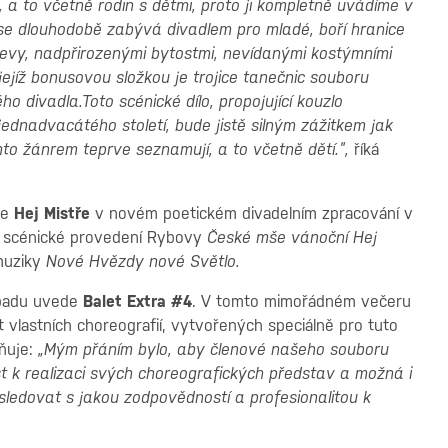
, a to včetně rodin s dětmi, proto ji kompletně uvádíme v
 se dlouhodobě zabývá divadlem pro mladé, boří hranice
ýjevy, nadpřirozenými bytostmi, nevídanými kostýmními
ejíž bonusovou složkou je trojice tanečnic souboru
o divadla.Toto scénické dílo, propojující kouzlo
ednadvacátého století, bude jistě silným zážitkem jak
tímto žánrem teprve seznamují, a to včetně dětí.”,
říká
ce
Hej Mistře
v novém poetickém
divadelním zpracování v
né scénické provedení Rybovy
České mše vánoční Hej
muziky
Nové Hvězdy nové Světlo.
topadu uvede
Balet Extra #4
. V tomto mimořádném večeru
t vlastních choreografií, vytvořených speciálně pro tuto
ňuje:
„Mým přáním bylo, aby členové našeho souboru
st k realizaci svých choreografických představ a možná i
 sledovat s jakou zodpovědností a profesionalitou k