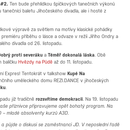
a #2.
Ten bude přehlídkou špičkových tanečních výkonů
anečníci baletu Jihočeského divadla, ale i hosté z
ádkové výpravě za světlem na motivy klasické pohádky
 premiéru příběhu o lásce a odvaze v režii Jiřího Ondry a
lého divadla od 26. listopadu.
obrý proti severáku
a
Téměř dokonalá láska
. Obě
m balíčku
Hvězdy na Půdě
až do 11. listopadu.
žní Expres! Tentokrát v talkshow
Kupé Na
denčního uměleckého domu REZI.DANCE v jihočeských
pku
.
opadu již tradičně
rozsvítíme demokracii
. Na 19. listopadu
naše příznivce připravujeme opět bohatý program. Na
D – mladé absolventy kurzů A3D.
 a půjde o diskusi se zaměstnanci JD. V neposlední řadě