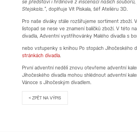
se představí i hrdinové z inscenací našich souborů,
Stejskala.“
, doplňuje Vít Piskala, šéf Ateliéru 3D.
Pro naše diváky stále rozšiřujeme sortiment zboží. V
listopad se nese ve znamení balíčků zboží. V této n
divadla, Adventní vystřihovánky Malého divadla s 
nebo vstupenky s knihou Po stopách Jihočeského div
stránkách divadla
.
První adventní neděli znovu otevřeme adventní kale
Jihočeského divadla mohou shlédnout adventní kalen
Vánoce s Jihočeským divadlem.
< ZPĚT NA VÝPIS