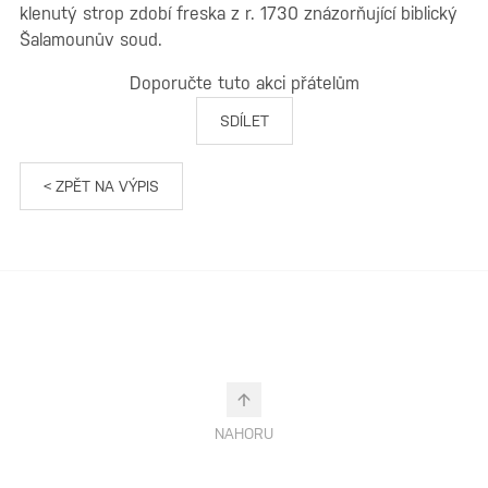
klenutý strop zdobí freska z r. 1730 znázorňující biblický
Šalamounův soud.
Doporučte tuto akci přátelům
SDÍLET
< ZPĚT NA VÝPIS
NAHORU