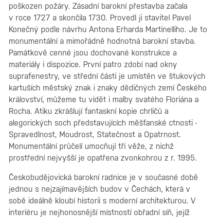
poškozen požáry. Zásadní barokní přestavba začala
v roce 1727 a skončila 1730. Provedl ji stavitel Pavel
Konečný podle návrhu Antona Erharda Martinelliho. Je to
monumentální a mimořádně hodnotná barokní stavba.
Památkově cenné jsou dochované konstrukce a
materiály i dispozice. První patro zdobí nad okny
suprafenestry, ve střední části je umístěn ve štukových
kartuších městský znak i znaky dědičných zemí Českého
království, můžeme tu vidět i malby svatého Floriána a
Rocha. Atiku zkrášlují fantaskní kopie chrličů a
alegorických soch představujících měšťanské ctnosti -
Spravedlnost, Moudrost, Statečnost a Opatrnost.
Monumentální průčelí umocňují tři věže, z nichž
prostřední nejvyšší je opatřena zvonkohrou z r. 1995.
Českobudějovická barokní radnice je v současné době
jednou s nejzajímavějších budov v Čechách, která v
sobě ideálně kloubí historii s moderní architekturou. V
interiéru je nejhonosnější místností obřadní síň, jejíž