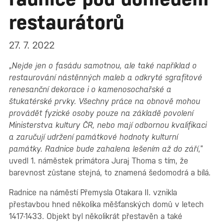
restaurátorů
27. 7. 2022
„
Nejde jen o fasádu samotnou, ale také například o
restaurování nástěnných maleb a odkryté sgrafitové
renesanční dekorace i o kamenosochařské a
štukatérské prvky. Všechny práce na obnově mohou
provádět fyzické osoby pouze na základě povolení
Ministerstva kultury ČR, nebo mají odbornou kvalifikaci
a zaručují udržení památkové hodnoty kulturní
památky. Radnice bude zahalena lešením až do září
,“
uvedl 1. náměstek primátora Juraj Thoma s tím, že
barevnost zůstane stejná, to znamená šedomodrá a bílá.
Radnice na náměstí Přemysla Otakara II. vznikla
přestavbou hned několika měšťanských domů v letech
1417-1433. Objekt byl několikrát přestavěn a také