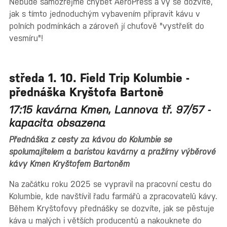
Nebude samozřejmě chybět AeroPress a vy se dozvíte,
jak s tímto jednoduchým vybavením připravit kávu v
polních podmínkách a zároveň jí chuťově "vystřelit do
vesmíru"!
středa 1. 10. Field Trip Kolumbie -
přednáška Kryštofa Bartoně
17:15 kavárna Kmen, Lannova tř. 97/57 -
kapacita obsazena
Přednáška z cesty za kávou do Kolumbie se
spolumajitelem a baristou kavárny a pražírny výběrové
kávy Kmen Kryštofem Bartoněm
Na začátku roku 2025 se vypravil na pracovní cestu do
Kolumbie, kde navštívil řadu farmářů a zpracovatelů kávy.
Během Kryštofovy přednášky se dozvíte, jak se pěstuje
káva u malých i větších producentů a nakouknete do