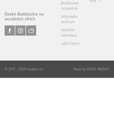
Více
Budějovice
rozcestník
České Budějovice na
Informační
sociálních sítích
centrum
Důležité
informace
Jižní Čechy
© 2017 - 2026 budejce.cz
Made by
GOOD AGENCY