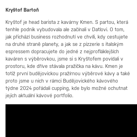
Kryštof Bartoň
Kryštof je head barista z kavárny Kmen. S partou, která
tenhle podnik vybudovala ale začínali v Datlovi. O tom,
jak přichází business rozhodnutí ve chvíli, kdy cestujete
na druhé straně planety, a jak se z pizzerie s italským
espressem dopracujete do jedné z nejprofláklejších
kaváren s výběrovkou, jsme si s Kryštofem povídali v
prostoru, kde dříve stávala pražička na kávu. Kmen je
totiž první budějovickou pražírnou výběrové kávy a také
proto jsme u nich v rámci Budějovického kávového
týdne 2024 pořádali cupping, kde bylo možné ochutnat
jejich aktuální kávové portfolio.