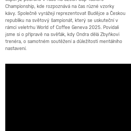
Championship, kde rozpoznává na čas různé vzorky
kávy. Společně vyrážejí reprezentovat Budějce a Českou
republiku na světový šampionát, který se uskuteční v
rámci veletrhu World of Coffee Geneva 2025. Povidali
jsme si o přípravě na svěťák, kdy Ondra dělá Zbyňkovi
trenéra, o samotném soutěžení a důležitosti mentálního
nastavení.