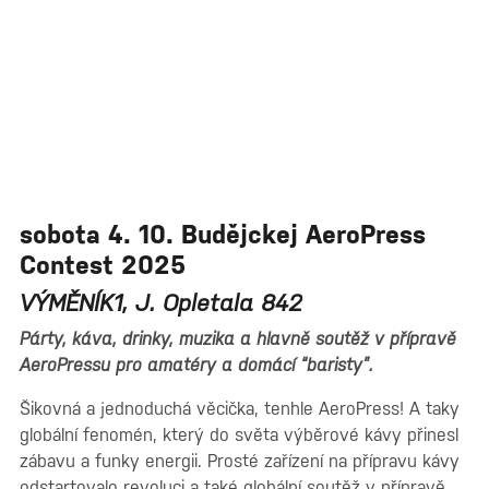
sobota 4. 10. Budějckej AeroPress
Contest 2025
VÝMĚNÍK1, J. Opletala 842
Párty, káva, drinky, muzika a hlavně soutěž v přípravě
AeroPressu pro amatéry a domácí “baristy”.
Šikovná a jednoduchá věcička, tenhle AeroPress! A taky
globální fenomén, který do světa výběrové kávy přinesl
zábavu a funky energii. Prosté zařízení na přípravu kávy
odstartovalo revoluci a také globální soutěž v přípravě