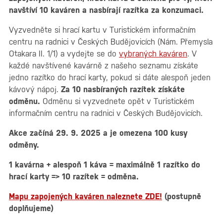
navštíví 10 kaváren a nasbírají razítka za konzumaci.
Vyzvedněte si hrací kartu v Turistickém informačním
centru na radnici v Českých Budějovicích (Nám. Přemysla
Otakara II. 1/1) a vydejte se do
vybraných kaváren
. V
každé navštívené kavárně z našeho seznamu získáte
jedno razítko do hrací karty, pokud si dáte alespoň jeden
kávový nápoj.
Za 10 nasbíraných razítek získáte
odměnu.
Odměnu si vyzvednete opět v Turistickém
informačním centru na radnici v Českých Budějovicích.
Akce začíná 29. 9. 2025 a je omezena 100 kusy
odměny.
1 kavárna + alespoň 1 káva = maximálně 1 razítko do
hrací karty => 10 razítek = odměna.
Mapu zapojených kaváren naleznete ZDE!
(postupně
doplňujeme)