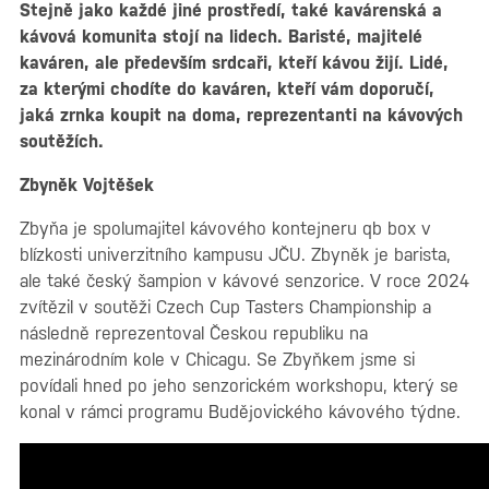
Stejně jako každé jiné prostředí, také kavárenská a
kávová komunita stojí na lidech. Baristé, majitelé
kaváren, ale především srdcaři, kteří kávou žijí. Lidé,
za kterými chodíte do kaváren, kteří vám doporučí,
jaká zrnka koupit na doma, reprezentanti na kávových
soutěžích.
Zbyněk Vojtěšek
Zbyňa je spolumajitel kávového kontejneru qb box v
blízkosti univerzitního kampusu JČU. Zbyněk je barista,
ale také český šampion v kávové senzorice. V roce 2024
zvítězil v soutěži Czech Cup Tasters Championship a
následně reprezentoval Českou republiku na
mezinárodním kole v Chicagu. Se Zbyňkem jsme si
povídali hned po jeho senzorickém workshopu, který se
konal v rámci programu Budějovického kávového týdne.