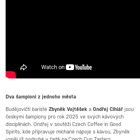
Dva šampioni z jednoho města
Budějovičtí baristé
Zbyněk Vojtěšek
a
Ondřej Cihlář
jsou
českými šampiony pro rok 2025 ve svých kávových
disciplínách. Ondřej v soutěži Czech Coffee in Good
Spirits, kde připravuje míchané nápoje s kávou, Zbyněk
uspěl již podruhé v řadě na Czech Cup Tasters