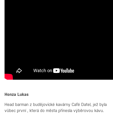
Honza Lukas
Head barman z budějovické kavárny Café Datel, jež byla
vůbec první , která do města přinesla výběrovou kávu.