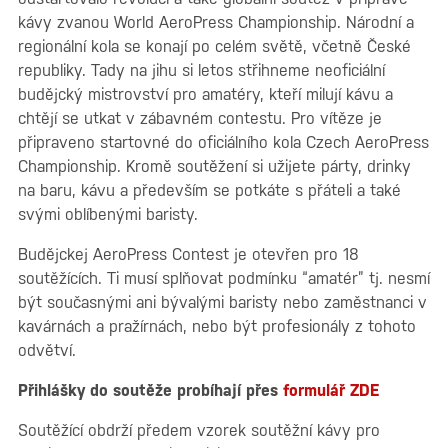
kávy zvanou World AeroPress Championship. Národní a
regionální kola se konají po celém světě, včetně České
republiky. Tady na jihu si letos střihneme neoficiální
budějcký mistrovství pro amatéry, kteří milují kávu a
chtějí se utkat v zábavném contestu. Pro vítěze je
připraveno startovné do oficiálního kola Czech AeroPress
Championship. Kromě soutěžení si užijete párty, drinky
na baru, kávu a především se potkáte s přáteli a také
svými oblíbenými baristy.
Budějckej AeroPress Contest je otevřen pro 18
soutěžících. Ti musí splňovat podmínku “amatér” tj. nesmí
být současnými ani bývalými baristy nebo zaměstnanci v
kavárnách a pražírnách, nebo být profesionály z tohoto
odvětví.
Přihlášky do soutěže probíhají přes
formulář ZDE
Soutěžící obdrží předem vzorek soutěžní kávy pro