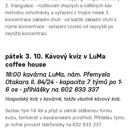
2. triangulace - rozlišování stejných a odlišných káv
metodou ochutnávky a vyřazení z trojice misek 3.
koncentrace základní chutí - od každé základní chuti 4
různé koncentrace - seřazení vzorků od nejvyšší po
nejnižší koncentraci.
pátek 3. 10. Kávový kvíz v LuMa
coffee house
18:00 kavárna LuMa, nám. Přemysla
Otakara II. 84/24 - kapacita 7 týmů po 1-
6 os - přihlášky na 602 833 337
Hospodský kvíz v kavárně, takže vlastně kávový kvíz.
Sestav tým 1-6 lidí a přijď si zahrát oblíbenou formu
kvízu, tentokrát v kavárenském prostředí. Přihlášku týmu
je nutné provést telefonicky na 602 833 337.