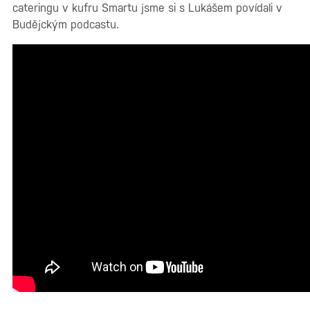
cateringu v kufru Smartu jsme si s Lukášem povídali v
Budějckým podcastu.