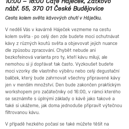
10:00 – 18:00 Café Háječek, Zátkovo
nábř. 55, 370 01 České Budějovice
Cesta kolem světa kávových chutí v Háječku.
V neděli Vás v kavárně Háječek vezmeme na cestu
kolem světa - po celý den zde budete moci ochutnávat
kávy z různých koutů světa a objevovat jejich nuance
dle způsobu zpracování. Chybět nebude ani
bezkofeinová varianta pro ty, kteří kávu milují, ale
nemohou si ji dopřávat tak často. Vyzkoušet budete
moci vzorky dle vlastního výběru nebo celý degustační
balíček, který bude zahrnovat všechny připravené kávy
jen v menším množství. Den bude zakončen praktickým
workshopem pro začátečníky od 16:00, v rámci kterého
se seznámíte s úplnými základy o kávě jako takové a
také si ukážeme, jak doma jednoduše připravit výtečnou
filtrovanou kávu.
V případě hezkého počasí se také můžete těšit na