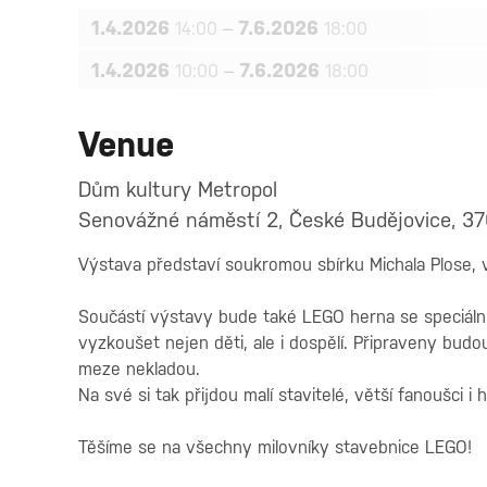
1.4.2026
–
7.6.2026
14:00
18:00
1.4.2026
–
7.6.2026
10:00
18:00
Venue
Dům kultury Metropol
Senovážné náměstí 2, České Budějovice, 37
Výstava představí soukromou sbírku Michala Plose, 
Součástí výstavy bude také LEGO herna se speciální
vyzkoušet nejen děti, ale i dospělí. Připraveny budou
meze nekladou.
Na své si tak přijdou malí stavitelé, větší fanoušci i h
Těšíme se na všechny milovníky stavebnice LEGO!