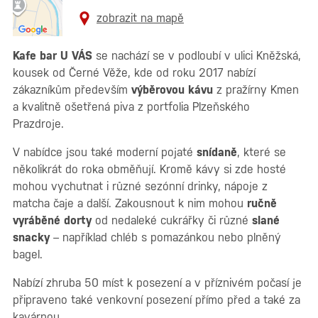
zobrazit na mapě
Kafe bar U VÁS
se nachází se v podloubí v ulici Kněžská,
kousek od Černé Věže, kde od roku 2017 nabízí
zákazníkům především
výběrovou kávu
z pražírny Kmen
a kvalitně ošetřená piva z portfolia Plzeňského
Prazdroje.
V nabídce jsou také moderní pojaté
snídaně
, které se
několikrát do roka obměňují. Kromě kávy si zde hosté
mohou vychutnat i různé sezónní drinky, nápoje z
matcha čaje a další. Zakousnout k nim mohou
ručně
vyráběné dorty
od nedaleké cukrářky či různé
slané
snacky
– například chléb s pomazánkou nebo plněný
bagel.
Nabízí zhruba 50 míst k posezení a v příznivém počasí je
připraveno také venkovní posezení přímo před a také za
kavárnou.