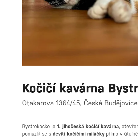
Kočičí kavárna Byst
Otakarova 1364/45, České Budějovice
Bystrokočko je
1. jihočeská kočičí kavárna
, otevře
pomazlit se s
devíti kočičími miláčky
přímo v útulné