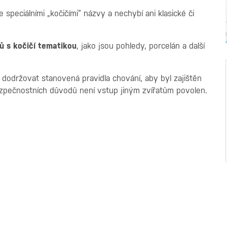
speciálními „kočičími“ názvy a nechybí ani klasické či
ů s kočičí tematikou
, jako jsou pohledy, porcelán a další
í dodržovat stanovená pravidla chování, aby byl zajištěn
bezpečnostních důvodů není vstup jiným zvířatům povolen.