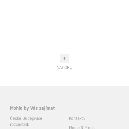
NAHORU
Mohlo by Vás zajímat
České Budějovice
Kontakty
rozcestník
Média & Press