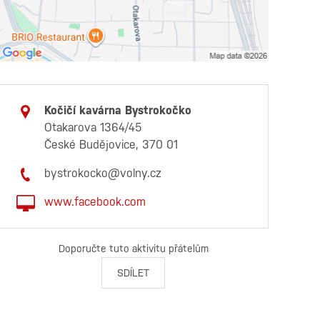
Kočičí kavárna Bystrokočko
Otakarova 1364/45
České Budějovice, 370 01
bystrokocko@volny.cz
www.facebook.com
Doporučte tuto aktivitu přátelům
SDÍLET