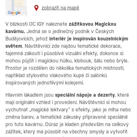
zobrazit na mapě
V blízkosti OC IGY naleznete
zážitkovou Magickou
kavárnu.
Jedná se o jedinečný podnik v Českých
Budějovicích, jehož
interiér je inspirován kouzelnickým
světem
. Návštěvníci zde najdou tematické dekorace,
tajemná zákoutí i působivé vizuální efekty, dokonce si
mohou půjčit i magickou hůlku, klobouk, šálu nebo brýle.
Prostor je rozdělen do několika tematických místností,
například stylového vlakového kupé či salónků
inspirovaných jednotlivými kolejemi.
Hlavním lákadlem jsou
speciální nápoje a dezerty
, které
mají originální vzhled i provedení. Návštěvníci si mohou
vychutnat „magické lektvary“ s efekty, jako je mlha nebo
změna barev, a tematické zákusky připravené speciálně
pro tuto kavárnu. Důraz je kladen především na celkový
zážitek, který má působit na všechny smysly a vytvořit