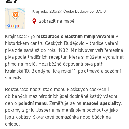
Krajinská 235/27, České Budějovice, 370 01
zobrazit na mapě
Krajinská 27 je
restaurace s vlastním minipivovarem
v
historickém centru Českých Budějovic – tradice vaření
piva zde sahá až do roku 1482. Minipivovar vaří řemeslná
piva podle tradičních receptur, která si můžete vychutnat
přímo na místě. Mezi běžně čepovaná piva patří
Krajinská 10, Blondýna, Krajinská 11, polotmavé a sezónní
speciály.
Restaurace nabízí stálé menu klasických českých i
oblíbených mezinárodních jídel doplněné každý všední
den o
polední menu
. Zaměřuje se na
masové speciality
,
pokrmy z grilu Josper a na menší pivní pochoutky jako
jsou klobásy, škvarková pomazánka nebo bůček na
chlebu.