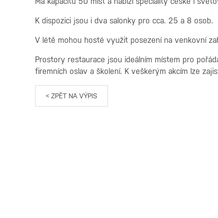
Má kapacitu 50 míst a nabízí speciality české i sv
K dispozici jsou i dva salonky pro cca. 25 a 8 osob.
V létě mohou hosté využit posezení na venkovní z
Prostory restaurace jsou ideálním místem pro pořádá
firemních oslav a školení. K veškerým akcím lze zaji
< ZPĚT NA VÝPIS