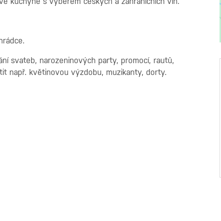
ětové kuchyně s výběrem českých a zahraničních vín.
ahrádce.
ní svateb, narozeninových party, promocí, rautů,
stit např. květinovou výzdobu, muzikanty, dorty.