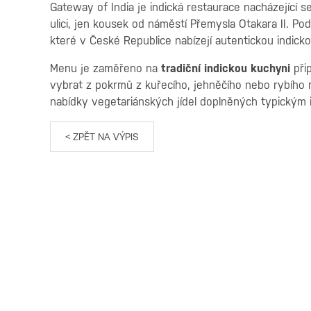
Gateway of India je indická restaurace nacházející s
ulici, jen kousek od náměstí Přemysla Otakara II. Pod
které v České Republice nabízejí autentickou indicko
Menu je zaměřeno na
tradiční indickou kuchyni
přip
vybrat z pokrmů z kuřecího, jehněčího nebo rybího m
nabídky vegetariánských jídel doplněných typickým 
< ZPĚT NA VÝPIS