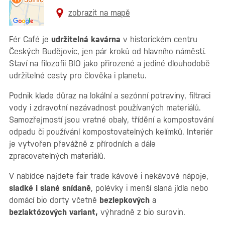
zobrazit na mapě
Fér Café je
udržitelná kavárna
v historickém centru
Českých Budějovic, jen pár kroků od hlavního náměstí.
Staví na filozofii BIO jako přirozené a jediné dlouhodobě
udržitelné cesty pro člověka i planetu.
Podnik klade důraz na lokální a sezónní potraviny, filtraci
vody i zdravotní nezávadnost používaných materiálů.
Samozřejmostí jsou vratné obaly, třídění a kompostování
odpadu či používání kompostovatelných kelímků. Interiér
je vytvořen převážně z přírodních a dále
zpracovatelných materiálů.
V nabídce najdete fair trade kávové i nekávové nápoje,
sladké i slané snídaně
, polévky i menší slaná jídla nebo
domácí bio dorty včetně
bezlepkových
a
bezlaktózových variant,
výhradně z bio surovin.