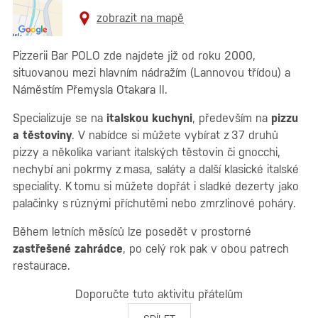
zobrazit na mapě
Pizzerii Bar POLO zde najdete již od roku 2000,
situovanou mezi hlavním nádražím (Lannovou třídou) a
Náměstím Přemysla Otakara II.
Specializuje se na
italskou kuchyni
, především na
pizzu
a těstoviny
. V nabídce si můžete vybírat z 37 druhů
pizzy a několika variant italských těstovin či gnocchi,
nechybí ani pokrmy z masa, saláty a další klasické italské
speciality. K tomu si můžete dopřát i sladké dezerty jako
palačinky s různými příchutěmi nebo zmrzlinové poháry.
Během letních měsíců lze posedět v prostorné
zastřešené zahrádce
, po celý rok pak v obou patrech
restaurace.
Doporučte tuto aktivitu přátelům