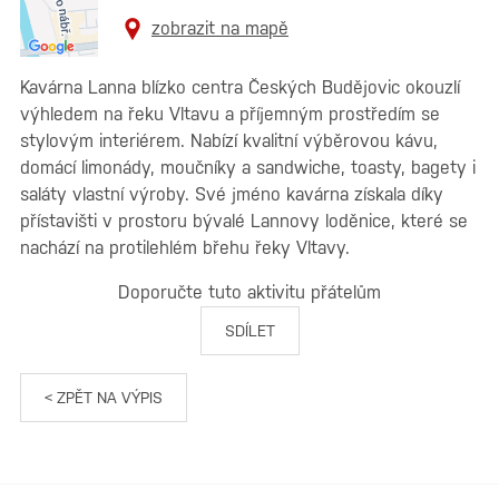
zobrazit na mapě
Kavárna Lanna blízko centra Českých Budějovic okouzlí
výhledem na řeku Vltavu a příjemným prostředím se
stylovým interiérem. Nabízí kvalitní výběrovou kávu,
domácí limonády, moučníky a sandwiche, toasty, bagety i
saláty vlastní výroby. Své jméno kavárna získala díky
přístavišti v prostoru bývalé Lannovy loděnice, které se
nachází na protilehlém břehu řeky Vltavy.
Doporučte tuto aktivitu přátelům
SDÍLET
< ZPĚT NA VÝPIS