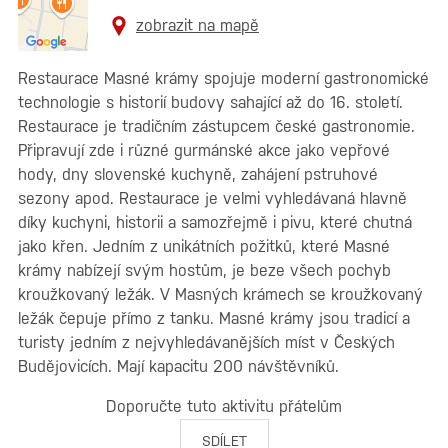
zobrazit na mapě
Restaurace Masné krámy spojuje moderní gastronomické
technologie s historií budovy sahající až do 16. století.
Restaurace je tradičním zástupcem české gastronomie.
Připravují zde i různé gurmánské akce jako vepřové
hody, dny slovenské kuchyně, zahájení pstruhové
sezony apod. Restaurace je velmi vyhledávaná hlavně
díky kuchyni, historii a samozřejmě i pivu, které chutná
jako křen. Jedním z unikátních požitků, které Masné
krámy nabízejí svým hostům, je beze všech pochyb
kroužkovaný ležák. V Masných krámech se kroužkovaný
ležák čepuje přímo z tanku. Masné krámy jsou tradicí a
turisty jedním z nejvyhledávanějších míst v Českých
Budějovicích. Mají kapacitu 200 návštěvníků.
Doporučte tuto aktivitu přátelům
SDÍLET