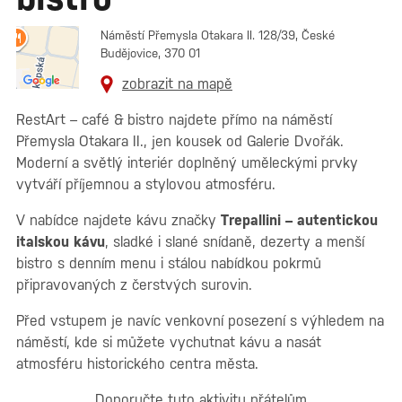
Náměstí Přemysla Otakara II. 128/39, České
Budějovice, 370 01
zobrazit na mapě
RestArt – café & bistro najdete přímo na náměstí
Přemysla Otakara II., jen kousek od Galerie Dvořák.
Moderní a světlý interiér doplněný uměleckými prvky
vytváří příjemnou a stylovou atmosféru.
V nabídce najdete kávu značky
Trepallini – autentickou
italskou kávu
, sladké i slané snídaně, dezerty a menší
bistro s denním menu i stálou nabídkou pokrmů
připravovaných z čerstvých surovin.
Před vstupem je navíc venkovní posezení s výhledem na
náměstí, kde si můžete vychutnat kávu a nasát
atmosféru historického centra města.
Doporučte tuto aktivitu přátelům