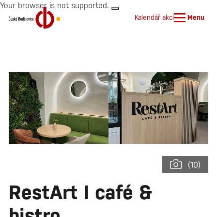
Your browser is not supported.
Kalendář akcí
Menu
(10)
RestArt I café &
bistro