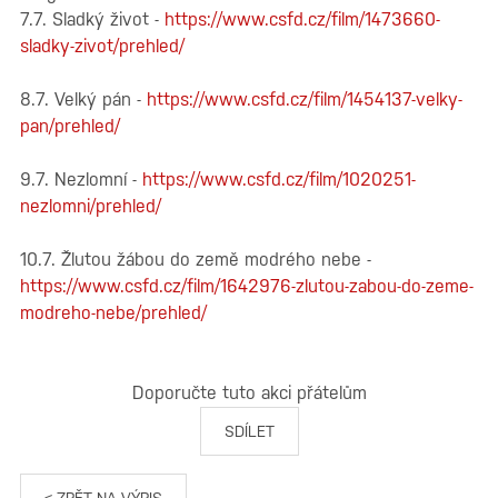
7.7. Sladký život -
https://www.csfd.cz/film/1473660-
sladky-zivot/prehled/
8.7. Velký pán -
https://www.csfd.cz/film/1454137-velky-
pan/prehled/
9.7. Nezlomní -
https://www.csfd.cz/film/1020251-
nezlomni/prehled/
10.7. Žlutou žábou do země modrého nebe -
https://www.csfd.cz/film/1642976-zlutou-zabou-do-zeme-
modreho-nebe/prehled/
Doporučte tuto akci přátelům
SDÍLET
< ZPĚT NA VÝPIS