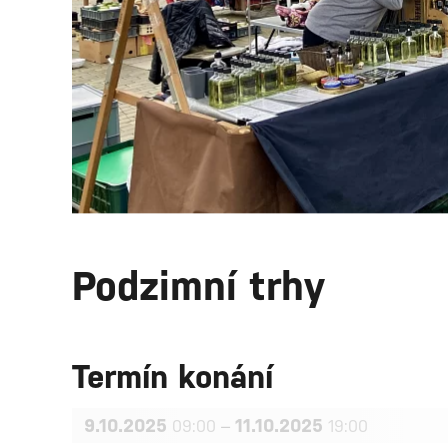
Podzimní trhy
Termín konání
9.10.2025
–
11.10.2025
09:00
19:00