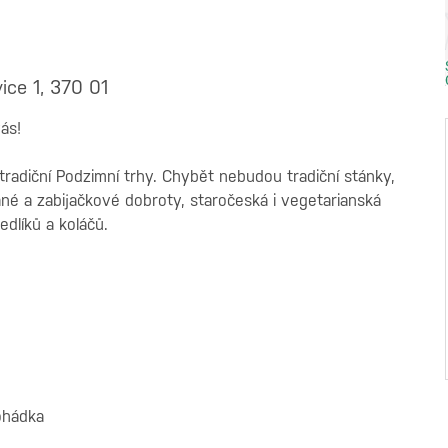
ice 1, 370 01
ás!
radiční Podzimní trhy. Chybět nebudou tradiční stánky,
ané a zabijačkové dobroty, staročeská i vegetarianská
edlíků a koláčů.
pohádka