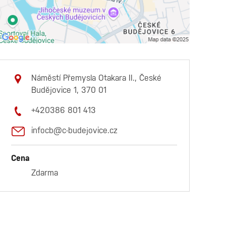
Náměstí Přemysla Otakara II., České
Budějovice 1, 370 01
+420386 801 413
infocb@c-budejovice.cz
Cena
Zdarma