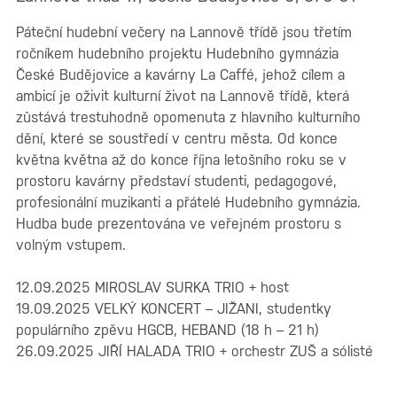
Páteční hudební večery na Lannově třídě jsou třetím
ročníkem hudebního projektu Hudebního gymnázia
České Budějovice a kavárny La Caffé, jehož cílem a
ambicí je oživit kulturní život na Lannově třídě, která
zůstává trestuhodně opomenuta z hlavního kulturního
dění, které se soustředí v centru města. Od konce
května května až do konce října letošního roku se v
prostoru kavárny představí studenti, pedagogové,
profesionální muzikanti a přátelé Hudebního gymnázia.
Hudba bude prezentována ve veřejném prostoru s
volným vstupem.
12.09.2025 MIROSLAV SURKA TRIO + host
19.09.2025 VELKÝ KONCERT – JIŽANI, studentky
populárního zpěvu HGCB, HEBAND (18 h – 21 h)
26.09.2025 JIŘÍ HALADA TRIO + orchestr ZUŠ a sólisté