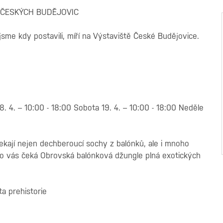
 ČESKÝCH BUDĚJOVIC
jsme kdy postavili, míří na Výstaviště České Budějovice.
18. 4. – 10:00 - 18:00 Sobota 19. 4. – 10:00 - 18:00 Neděle
kají nejen dechberoucí sochy z balónků, ale i mnoho
Co vás čeká Obrovská balónková džungle plná exotických
ta prehistorie