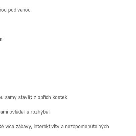
lnou podívanou
mi
ou samy stavět z obřích kostek
sami ovládat a rozhýbat
ště více zábavy, interaktivity a nezapomenutelných