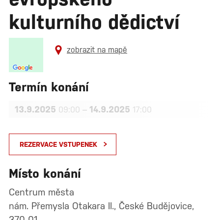
kulturního dědictví
zobrazit na mapě
Termín konání
13.9.2025
–
14.9.2025
09:00
17:00
REZERVACE VSTUPENEK
Místo konání
Centrum města
nám. Přemysla Otakara II., České Budějovice,
370 01