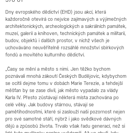
Dny evropského dědictví (EHD) jsou akcí, která
každoročně otevírá co nejvíce zajímavých a výjimečných
architektonických, archeologických a sakrálních památek,
muzeí, galerií a knihoven, technických památek a militarií,
budov, objektů i dalších prostor, v nichž všech je
uchováváno neuvěřitelně rozsáhlé množství sbírkových
fondů a movitého kulturního dědictví.
„Časy se mění a město s nimi. Jen těžko bychom
poznávali mnohá zákoutí Českých Budějovic, kdybychom
se ocitli dejme tomu v dobách Marie Terezie, a tehdejší
měšťan by se zase divil, jak město vypadalo za vlády
Karla IV. Přesto zůstávají některá místa zachována po
celé věky. Jak budovy stárnou, stávají se
pamětihodnostmi, které si zaslouží naši pozornost nejen
pro své samotné stáří, nýbrž i jako svědkové dávných
dějů a způsobů života. Trvalo však řadu generací, než si