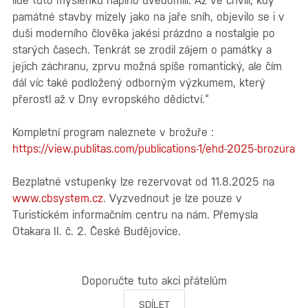
lidé tuto myšlenku naplno uvědomili. Až ve chvíli, kdy
památné stavby mizely jako na jaře sníh, objevilo se i v
duši moderního člověka jakési prázdno a nostalgie po
starých časech. Tenkrát se zrodil zájem o památky a
jejich záchranu, zprvu možná spíše romantický, ale čím
dál víc také podložený odborným výzkumem, který
přerostl až v Dny evropského dědictví.“
Kompletní program naleznete v brožuře :
https://view.publitas.com/publications-1/ehd-2025-brozura
Bezplatné vstupenky lze rezervovat od 11.8.2025 na
www.cbsystem.cz
. Vyzvednout je lze pouze v
Turistickém informačním centru na nám. Přemysla
Otakara II. č. 2. České Budějovice.
Doporučte tuto akci přátelům
SDÍLET