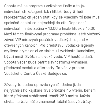
Sobota má na programu velkolepé finále a to jak
individuálních kategorií, tak i hlídek, tedy tří lodí
reprezentujících jeden stát, kdy se všechny tři lodě musí
společně dostat co nejrychleji do cíle. Dopolední
individuální finále začíná v 10:00 a finále hlídek v 15:00.
Mezi těmito finálovými programy proběhne ještě vložený
závod VIP mixových posádek vodáckých legend v
otevřených kanoích. Pro představu, vodácké legendy
myšleno olympionici ve slalomu i rychlostní kanoistice,
bývalí mistři Světa na divoké vodě, VIP hosté a další.
Sobota večer bude patřit slavnostnímu vyhlášení,
předávání medailí a afterparty. To vše v prostoru
Vodáckého Centra České Budějovice.
Závody to budou opravdu rychlé. Jedna jízda
nejrychlejšího kajakáře trvá přibližně 45 vteřin, během
které překoná vzdálenost téměř 250 metrů. Každá
chyba na trati může znamenat fatální časové ztráty.