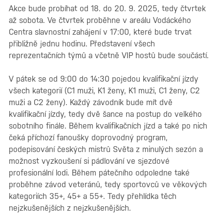
Akce bude probíhat od 18. do 20. 9. 2025, tedy čtvrtek
až sobota. Ve čtvrtek proběhne v areálu Vodáckého
Centra slavnostní zahájení v 17:00, které bude trvat
přibližně jednu hodinu. Představení všech
reprezentačních týmů a včetně VIP hostů bude součástí.
V pátek se od 9:00 do 14:30 pojedou kvalifikační jízdy
všech kategorií (C1 muži, K1 ženy, K1 muži, C1 ženy, C2
muži a C2 ženy). Každý závodník bude mít dvě
kvalifikační jízdy, tedy dvě šance na postup do velkého
sobotního finále. Během kvalifikačních jízd a také po nich
čeká příchozí fanoušky doprovodný program,
podepisování českých mistrů Světa z minulých sezón a
možnost vyzkoušení si pádlování ve sjezdové
profesionální lodi. Během pátečního odpoledne také
proběhne závod veteránů, tedy sportovců ve věkových
kategoriích 35+, 45+ a 55+. Tedy přehlídka těch
nejzkušenějších z nejzkušenějších.