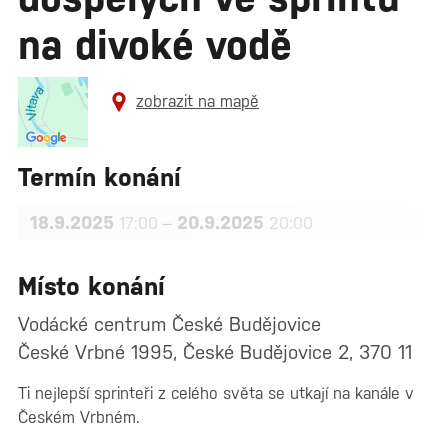
na divoké vodě
zobrazit na mapě
Termín konání
18.9.2025
–
20.9.2025
17:00
20:00
Místo konání
Vodácké centrum České Budějovice
České Vrbné 1995, České Budějovice 2, 370 11
Ti nejlepší sprinteři z celého světa se utkají na kanále v
Českém Vrbném.