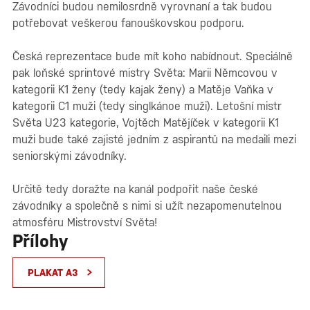
Závodníci budou nemilosrdně vyrovnaní a tak budou
potřebovat veškerou fanouškovskou podporu.
Česká reprezentace bude mít koho nabídnout. Speciálně
pak loňské sprintové mistry Světa: Marii Němcovou v
kategorii K1 ženy (tedy kajak ženy) a Matěje Vaňka v
kategorii C1 muži (tedy singlkánoe muži). Letošní mistr
Světa U23 kategorie, Vojtěch Matějíček v kategorii K1
muži bude také zajisté jedním z aspirantů na medaili mezi
seniorskými závodníky.
Určitě tedy doražte na kanál podpořit naše české
závodníky a společně s nimi si užít nezapomenutelnou
atmosféru Mistrovství Světa!
Přílohy
PLAKAT A3