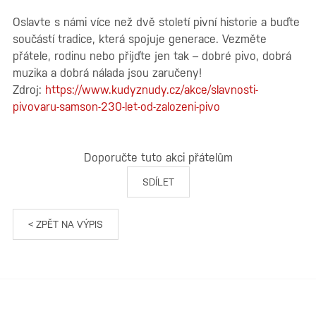
Oslavte s námi více než dvě století pivní historie a buďte
součástí tradice, která spojuje generace. Vezměte
přátele, rodinu nebo přijďte jen tak – dobré pivo, dobrá
muzika a dobrá nálada jsou zaručeny!
Zdroj:
https://www.kudyznudy.cz/akce/slavnosti-
pivovaru-samson-230-let-od-zalozeni-pivo
Doporučte tuto akci přátelům
SDÍLET
< ZPĚT NA VÝPIS