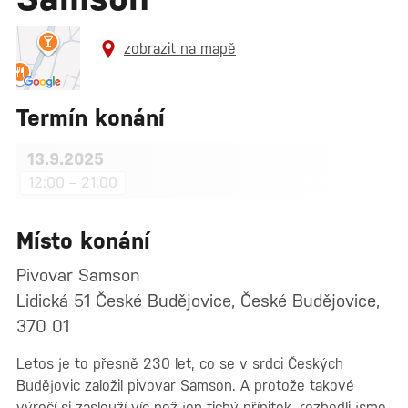
zobrazit na mapě
Termín konání
13.9.2025
12:00 – 21:00
Místo konání
Pivovar Samson
Lidická 51 České Budějovice, České Budějovice,
370 01
Letos je to přesně 230 let, co se v srdci Českých
Budějovic založil pivovar Samson. A protože takové
výročí si zaslouží víc než jen tichý přípitek, rozhodli jsme