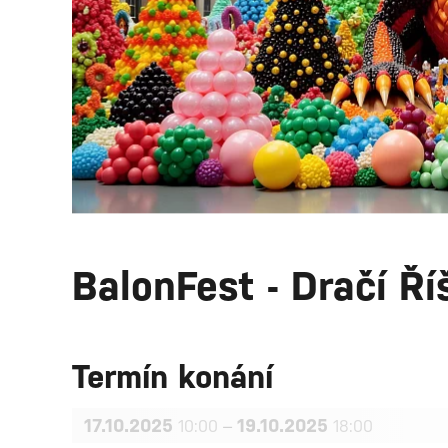
BalonFest - Dračí Ří
Termín konání
17.10.2025
–
19.10.2025
10:00
18:00