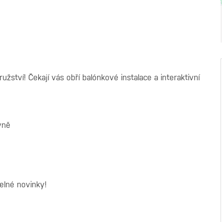
ství! Čekají vás obří balónkové instalace a interaktivní
yně
elné novinky!