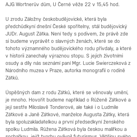
AJG Wortnerův dům, U Černé věže 22 v 15,45 hod.
U zrodu Záložny českobudějovické, která byla
předchůdkyní dnešní České spořitelny, stál budějovický
JUDr. August Zátka. Není tedy s podivem, že právě zde
si budeme vyprávět o slavných ženách, které se do
tohoto významného budějovického rodu přivdaly, a které
v historii zanechaly výraznou stopu. S jejich životními
osudy a díly nás seznámí paní Mgr. Lucie Swierczeková z
Národního muzea v Praze, autorka monografií o rodině
Zátků.
Úspěšných dam z rodu Zátků, které se věnovaly umění,
je mnoho. Hovořit budeme například o Růženě Zátkové a
její sestře Miloslavě Tonderové, ale také i o Ludmile
Zátkové a Janě Zátkové, manželce Augusta Zátky, která
byla spoluzakladatelkou a první předsedkyní ženského
spolku Ludmila. Růžena Zátková byla českou malířkou a
sochařkou, jejíž tvorbu ovlivnil futurismus. Většinu svého