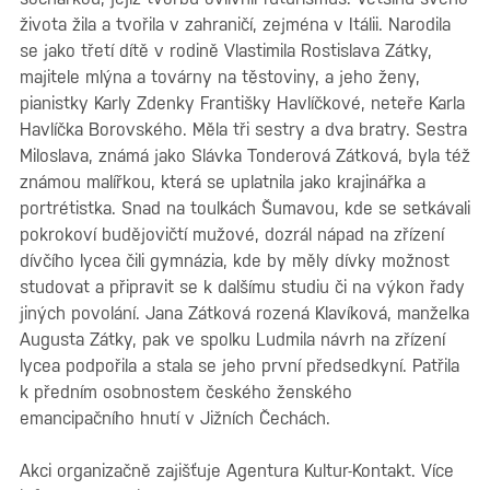
života žila a tvořila v zahraničí, zejména v Itálii. Narodila
se jako třetí dítě v rodině Vlastimila Rostislava Zátky,
majitele mlýna a továrny na těstoviny, a jeho ženy,
pianistky Karly Zdenky Františky Havlíčkové, neteře Karla
Havlíčka Borovského. Měla tři sestry a dva bratry. Sestra
Miloslava, známá jako Slávka Tonderová Zátková, byla též
známou malířkou, která se uplatnila jako krajinářka a
portrétistka. Snad na toulkách Šumavou, kde se setkávali
pokrokoví budějovičtí mužové, dozrál nápad na zřízení
dívčího lycea čili gymnázia, kde by měly dívky možnost
studovat a připravit se k dalšímu studiu či na výkon řady
jiných povolání. Jana Zátková rozená Klavíková, manželka
Augusta Zátky, pak ve spolku Ludmila návrh na zřízení
lycea podpořila a stala se jeho první předsedkyní. Patřila
k předním osobnostem českého ženského
emancipačního hnutí v Jižních Čechách.
Akci organizačně zajišťuje Agentura Kultur-Kontakt. Více