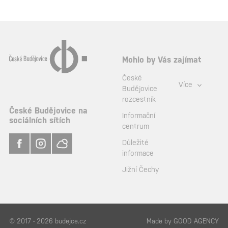
Mohlo by Vás zajímat
České
Více
Budějovice
rozcestník
České Budějovice na
Informační
sociálních sítích
centrum
Důležité
informace
Jižní Čechy
© 2017 - 2026 budejce.cz
Made by
GOOD AGENCY