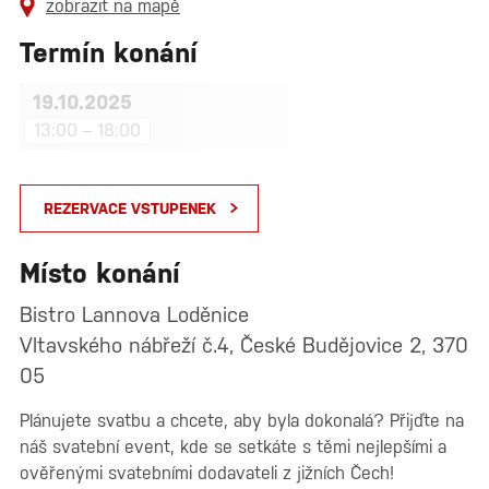
zobrazit na mapě
Termín konání
19.10.2025
13:00 – 18:00
REZERVACE VSTUPENEK
Místo konání
Bistro Lannova Loděnice
Vltavského nábřeží č.4, České Budějovice 2, 370
05
Plánujete svatbu a chcete, aby byla dokonalá? Přijďte na
náš svatební event, kde se setkáte s těmi nejlepšími a
ověřenými svatebními dodavateli z jižních Čech!