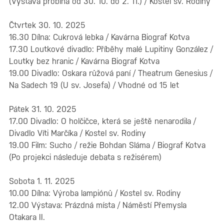
(Výstava probíhá od 30. 10. do 2. 11.) / Kostel sv. Rodiny
Čtvrtek 30. 10. 2025
16.30 Dílna: Cukrová lebka / Kavárna Biograf Kotva
17.30 Loutkové divadlo: Příběhy malé Lupitiny González /
Loutky bez hranic / Kavárna Biograf Kotva
19.00 Divadlo: Oskara růžová paní / Theatrum Genesius /
Na Sadech 19 (U sv. Josefa) / Vhodné od 15 let
Pátek 31. 10. 2025
17.00 Divadlo: O holčičce, která se ještě nenarodila /
Divadlo Víti Marčíka / Kostel sv. Rodiny
19.00 Film: Sucho / režie Bohdan Sláma / Biograf Kotva
(Po projekci následuje debata s režisérem)
Sobota 1. 11. 2025
10.00 Dílna: Výroba lampiónů / Kostel sv. Rodiny
12.00 Výstava: Prázdná místa / Náměstí Přemysla
Otakara II.