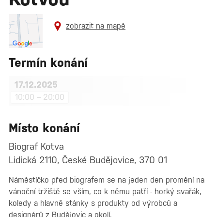
zobrazit na mapě
Termín konání
17.12.2025
10:00 – 20:00
Místo konání
Biograf Kotva
Lidická 2110, České Budějovice, 370 01
Náměstíčko před biografem se na jeden den promění na
vánoční tržiště se vším, co k němu patří - horký svařák,
koledy a hlavně stánky s produkty od výrobců a
designérů z Budějovic a okolí.