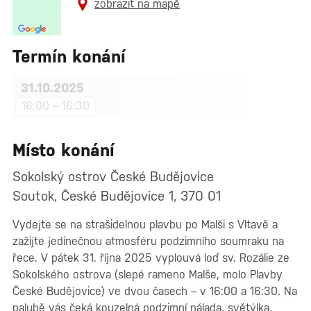
zobrazit na mapě
Termín konání
31.10.2025
16:00 – 16:30
Místo konání
Sokolský ostrov České Budějovice
Soutok, České Budějovice 1, 370 01
Vydejte se na strašidelnou plavbu po Malši s Vltavě a
zažijte jedinečnou atmosféru podzimního soumraku na
řece. V pátek 31. října 2025 vyplouvá loď sv. Rozálie ze
Sokolského ostrova (slepé rameno Malše, molo Plavby
České Budějovice) ve dvou časech – v 16:00 a 16:30. Na
palubě vás čeká kouzelná podzimní nálada, světýlka,