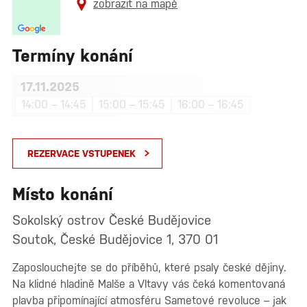
zobrazit na mapě
Termíny konání
17.11.2025
14:00 – 14:45
15:00 – 15:45
16:00 – 16:45
REZERVACE VSTUPENEK
Místo konání
Sokolský ostrov České Budějovice
Soutok, České Budějovice 1, 370 01
Zaposlouchejte se do příběhů, které psaly české dějiny.
Na klidné hladině Malše a Vltavy vás čeká komentovaná
plavba připomínající atmosféru Sametové revoluce – jak