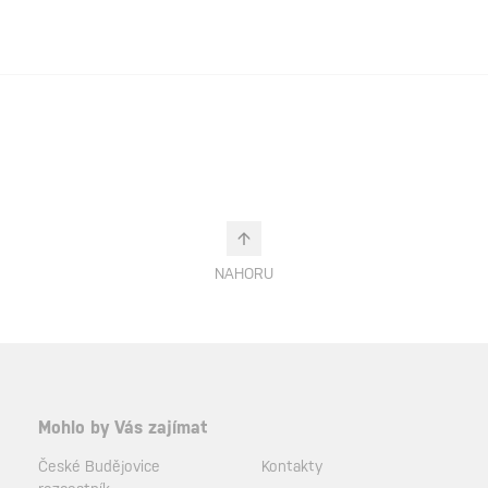
NAHORU
Mohlo by Vás zajímat
České Budějovice
Kontakty