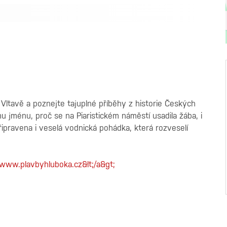
Vltavě a poznejte tajuplné příběhy z historie Českých
u jménu, proč se na Piaristickém náměstí usadila žába, i
připravena i veselá vodnická pohádka, která rozveselí
www.plavbyhluboka.cz&lt;/a&gt;