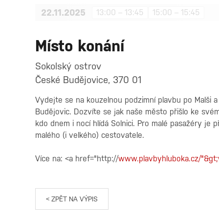
22.11.2025
13:00 – 13:45
15:00 – 15:45
Místo konání
Sokolský ostrov
České Budějovice, 370 01
Vydejte se na kouzelnou podzimní plavbu po Malši a 
Budějovic. Dozvíte se jak naše město přišlo ke svém
kdo dnem i nocí hlídá Solnici. Pro malé pasažéry je 
malého (i velkého) cestovatele.
Více na: <a href="http://
www.plavbyhluboka.cz/"&gt;
< ZPĚT NA VÝPIS