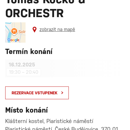
ORCHESTR
zobrazit na mapě
Termín konání
16.12.2025
19:30 – 20:40
REZERVACE VSTUPENEK
Místo konání
Klášterní kostel, Piaristické náměstí
Piaristické náměstí, České Budějovice, 370 01